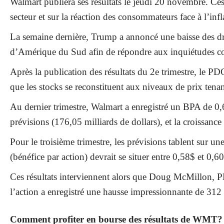
Walmart publiera ses résultats le jeudi 20 novembre. Ce
secteur et sur la réaction des consommateurs face à l’infl
La semaine dernière, Trump a annoncé une baisse des dro
d’Amérique du Sud afin de répondre aux inquiétudes con
Après la publication des résultats du 2e trimestre, le P
que les stocks se reconstituent aux niveaux de prix tena
Au dernier trimestre, Walmart a enregistré un BPA de 0,68
prévisions (176,05 milliards de dollars), et la croissan
Pour le troisième trimestre, les prévisions tablent sur 
(bénéfice par action) devrait se situer entre 0,58$ et 0,6
Ces résultats interviennent alors que Doug McMillon, PDG
l’action a enregistré une hausse impressionnante de 312
Comment profiter en bourse des résultats de WMT?