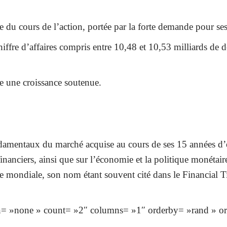
 du cours de l’action, portée par la forte demande pour ses 
fre d’affaires compris entre 10,48 et 10,53 milliards de d
re une croissance soutenue.
entaux du marché acquise au cours de ses 15 années d’exp
 financiers, ainsi que sur l’économie et la politique monét
ière mondiale, son nom étant souvent cité dans le Financia
n= »none » count= »2″ columns= »1″ orderby= »rand » or