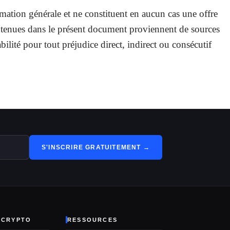
rmation générale et ne constituent en aucun cas une offre
ontenues dans le présent document proviennent de sources
ilité pour tout préjudice direct, indirect ou consécutif
S'INSCRIRE GRATUITEMENT →
 CRYPTO
RESSOURCES