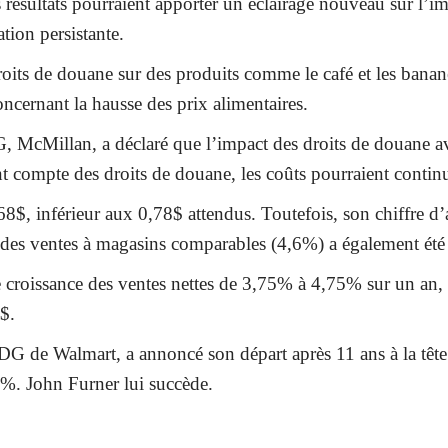
s résultats pourraient apporter un éclairage nouveau sur l’
ation persistante.
its de douane sur des produits comme le café et les banane
cernant la hausse des prix alimentaires.
DG, McMillan, a déclaré que l’impact des droits de douane a
nt compte des droits de douane, les coûts pourraient contin
$, inférieur aux 0,78$ attendus. Toutefois, son chiffre d’a
ce des ventes à magasins comparables (4,6%) a également été
une croissance des ventes nettes de 3,75% à 4,75% sur un an,
0$.
 de Walmart, a annoncé son départ après 11 ans à la tête d
 %. John Furner lui succède.