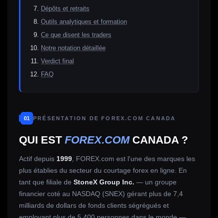
Dépôts et retraits
Outils analytiques et formation
Ce que disent les traders
Notre notation détaillée
Verdict final
FAQ
01
PRÉSENTATION DE FOREX.COM CANADA
QUI EST
FOREX.COM
CANADA ?
Actif depuis
1999
, FOREX.com est l'une des marques les
plus établies du secteur du courtage forex en ligne. En
tant que filiale de
StoneX Group Inc.
— un groupe
financier coté au NASDAQ (SNEX) gérant plus de 7,4
milliards de dollars de fonds clients ségrégués et
employant plus de 5 400 personnes dans le monde —