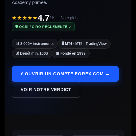
Academy primée.
4.7
★★★★★
/ 5 — Note globale
🛡️ OCRI / CIRO RÉGLEMENTÉ ✓
📊 3 000+ instruments
🖥️ MT4 · MT5 · TradingView
💰 Dépôt min. 100$
📅 Fondé en 1999
⚡ OUVRIR UN COMPTE FOREX.COM →
VOIR NOTRE VERDICT