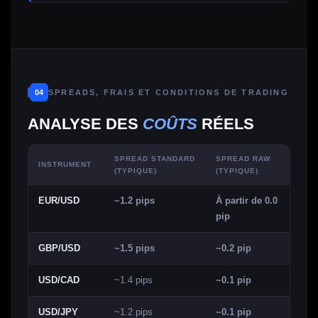
04
SPREADS, FRAIS ET CONDITIONS DE TRADING
ANALYSE DES
COÛTS
RÉELS
SPREAD STANDARD
SPREAD RAW
INSTRUMENT
(TYPIQUE)
(TYPIQUE)
EUR/USD
~1.2 pips
À partir de 0.0
pip
GBP/USD
~1.5 pips
~0.2 pip
USD/CAD
~1.4 pips
~0.1 pip
USD/JPY
~1.2 pips
~0.1 pip