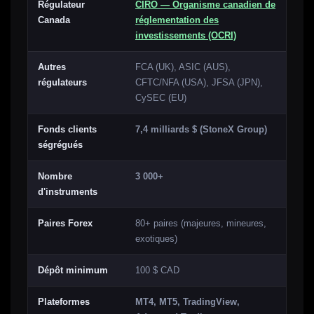
Régulateur
CIRO — Organisme canadien de
Canada
réglementation des
investissements (OCRI)
Autres
FCA (UK), ASIC (AUS),
régulateurs
CFTC/NFA (USA), JFSA (JPN),
CySEC (EU)
Fonds clients
7,4 milliards $ (StoneX Group)
ségrégués
Nombre
3 000+
d'instruments
Paires Forex
80+ paires (majeures, mineures,
exotiques)
Dépôt minimum
100 $ CAD
Plateformes
MT4, MT5, TradingView,