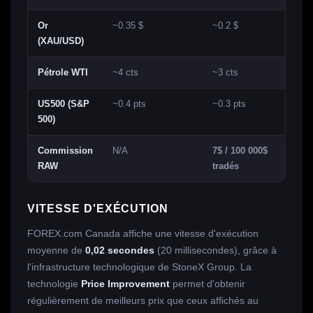
Or
~0.35 $
~0.2 $
(XAU/USD)
Pétrole WTI
~4 cts
~3 cts
US500 (S&P
~0.4 pts
~0.3 pts
500)
Commission
N/A
7$ / 100 000$
RAW
tradés
VITESSE D'EXÉCUTION
FOREX.com Canada affiche une vitesse d'exécution
moyenne de
0,02 secondes
(20 millisecondes), grâce à
l'infrastructure technologique de StoneX Group. La
technologie
Price Improvement
permet d'obtenir
régulièrement de meilleurs prix que ceux affichés au