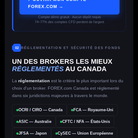
FOREX.COM →
Compte démo gratuit · Aucun dépôt requis
74–77% des comptes CFD perdent de l'argent
02
RÉGLEMENTATION ET SÉCURITÉ DES FONDS
UN DES BROKERS LES MIEUX
RÉGLEMENTÉS
AU CANADA
La
réglementation
est le critère le plus important lors du
choix d'un broker. FOREX.com Canada est réglementé
dans six juridictions majeures à travers le monde.
OCRI / CIRO
— Canada
FCA — Royaume-Uni
ASIC — Australie
CFTC / NFA — États-Unis
JFSA — Japon
CySEC — Union Européenne