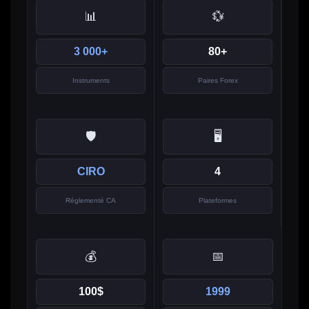
📊
💱
3 000+
80+
Instruments
Paires Forex
🛡️
🖥️
CIRO
4
Réglementé CA
Plateformes
💰
📅
100$
1999