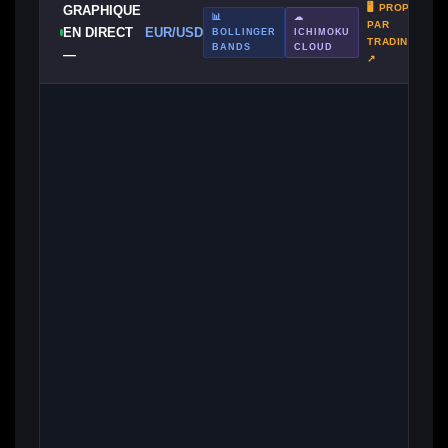
🖥 PROPULSÉ
GRAPHIQUE
📊
☁
PAR
EN DIRECT
EUR/USD
BOLLINGER
ICHIMOKU
TRADINGVIEW
BANDS
CLOUD
—
↗