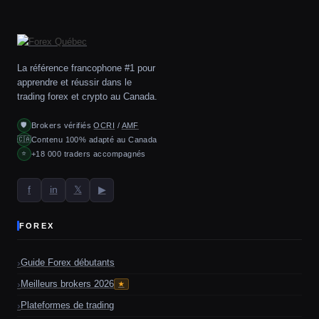
La référence francophone #1 pour
apprendre et réussir dans le
trading forex et crypto au Canada.
Brokers vérifiés
OCRI
/
AMF
🛡
Contenu 100% adapté au Canada
🇨🇦
+18 000 traders accompagnés
⭐
f
in
𝕏
▶
FOREX
Guide Forex débutants
Meilleurs brokers 2026
★
Plateformes de trading