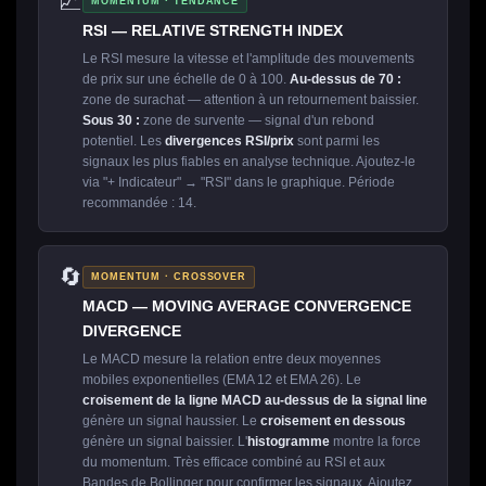
📈
MOMENTUM · TENDANCE
RSI — RELATIVE STRENGTH INDEX
Le RSI mesure la vitesse et l'amplitude des mouvements
de prix sur une échelle de 0 à 100.
Au-dessus de 70 :
zone de surachat — attention à un retournement baissier.
Sous 30 :
zone de survente — signal d'un rebond
potentiel. Les
divergences RSI/prix
sont parmi les
signaux les plus fiables en analyse technique. Ajoutez-le
via "+ Indicateur" → "RSI" dans le graphique. Période
recommandée : 14.
🔄
MOMENTUM · CROSSOVER
MACD — MOVING AVERAGE CONVERGENCE
DIVERGENCE
Le MACD mesure la relation entre deux moyennes
mobiles exponentielles (EMA 12 et EMA 26). Le
croisement de la ligne MACD au-dessus de la signal line
génère un signal haussier. Le
croisement en dessous
génère un signal baissier. L'
histogramme
montre la force
du momentum. Très efficace combiné au RSI et aux
Bandes de Bollinger pour confirmer les signaux. Ajoutez