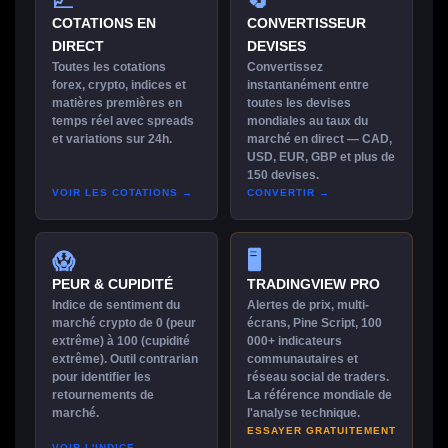
💹
🔄
COTATIONS EN
CONVERTISSEUR
DIRECT
DEVISES
Toutes les cotations
Convertissez
forex, crypto, indices et
instantanément entre
matières premières en
toutes les devises
temps réel avec spreads
mondiales au taux du
et variations sur 24h.
marché en direct — CAD,
USD, EUR, GBP et plus de
150 devises.
VOIR LES COTATIONS →
CONVERTIR →
😱
🖥
PEUR & CUPIDITÉ
TRADINGVIEW PRO
Indice de sentiment du
Alertes de prix, multi-
marché crypto de 0 (peur
écrans, Pine Script, 100
extrême) à 100 (cupidité
000+ indicateurs
extrême). Outil contrarian
communautaires et
pour identifier les
réseau social de traders.
retournements de
La référence mondiale de
marché.
l'analyse technique.
ESSAYER GRATUITEMENT
VOIR L'INDICE →
→