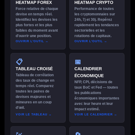
HEATMAP FOREX
HEATMAP CRYPTO
Force relative de chaque
Performance de toutes
devise en temps réel.
les cryptomonnaies sur
Identifiez les devises les
24h, 7j et 30j. Repérez
plus fortes et les plus
rapidement les tendances
faibles du moment avant
sectorielles et les
d'ouvrir une position.
rotations de capitaux.
OUVRIR L'OUTIL →
OUVRIR L'OUTIL →
📋
📅
TABLEAU CROISÉ
CALENDRIER
Tableau de corrélation
ÉCONOMIQUE
des taux de change en
NFP, CPI, décisions de
temps réel. Comparez
taux BoC et Fed — toutes
toutes les paires de
les publications
devises majeures et
économiques importantes
mineures en un coup
avec leur heure et leur
d'œil.
impact estimé.
VOIR LE TABLEAU →
VOIR LE CALENDRIER →