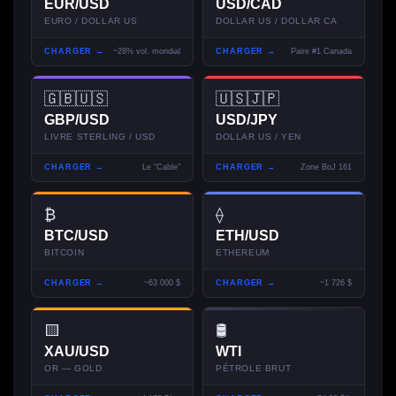
EUR/USD
USD/CAD
EURO / DOLLAR US
DOLLAR US / DOLLAR CA
CHARGER →
~28% vol. mondial
CHARGER →
Paire #1 Canada
🇬🇧🇺🇸
🇺🇸🇯🇵
GBP/USD
USD/JPY
LIVRE STERLING / USD
DOLLAR US / YEN
CHARGER →
Le "Cable"
CHARGER →
Zone BoJ 161
₿
⟠
BTC/USD
ETH/USD
BITCOIN
ETHEREUM
CHARGER →
~63 000 $
CHARGER →
~1 726 $
🟨
🛢
XAU/USD
WTI
OR — GOLD
PÉTROLE BRUT