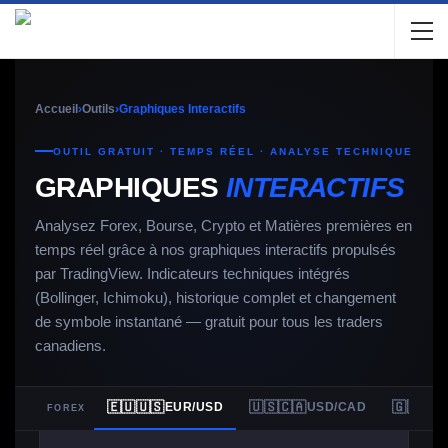
Accueil
›
Outils
›
Graphiques Interactifs
OUTIL GRATUIT · TEMPS RÉEL · ANALYSE TECHNIQUE
GRAPHIQUES
INTERACTIFS
Analysez Forex, Bourse, Crypto et Matières premières en
temps réel grâce à nos graphiques interactifs propulsés
par TradingView. Indicateurs techniques intégrés
(Bollinger, Ichimoku), historique complet et changement
de symbole instantané — gratuit pour tous les traders
canadiens.
🇪🇺🇺🇸
🇺🇸🇨🇦
🇬🇧🇺
EUR/USD
USD/CAD
FOREX