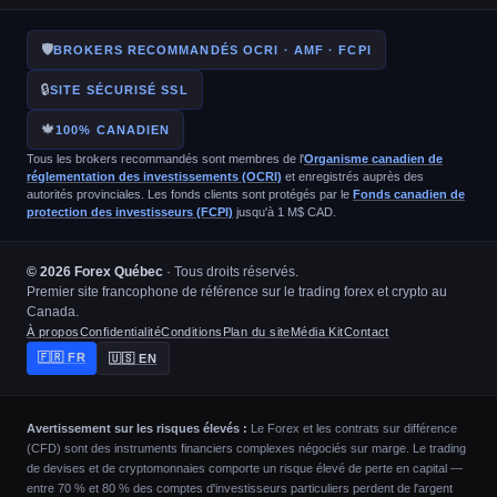
🛡
BROKERS RECOMMANDÉS OCRI · AMF · FCPI
🔒
SITE SÉCURISÉ SSL
🍁
100% CANADIEN
Tous les brokers recommandés sont membres de l'
Organisme canadien de
réglementation des investissements (OCRI)
et enregistrés auprès des
autorités provinciales. Les fonds clients sont protégés par le
Fonds canadien de
protection des investisseurs (FCPI)
jusqu'à 1 M$ CAD.
© 2026 Forex Québec
· Tous droits réservés.
Premier site francophone de référence sur le trading forex et crypto au
Canada.
À propos
Confidentialité
Conditions
Plan du site
Média Kit
Contact
🇫🇷 FR
🇺🇸 EN
Avertissement sur les risques élevés :
Le Forex et les contrats sur différence
(CFD) sont des instruments financiers complexes négociés sur marge. Le trading
de devises et de cryptomonnaies comporte un risque élevé de perte en capital —
entre 70 % et 80 % des comptes d'investisseurs particuliers perdent de l'argent