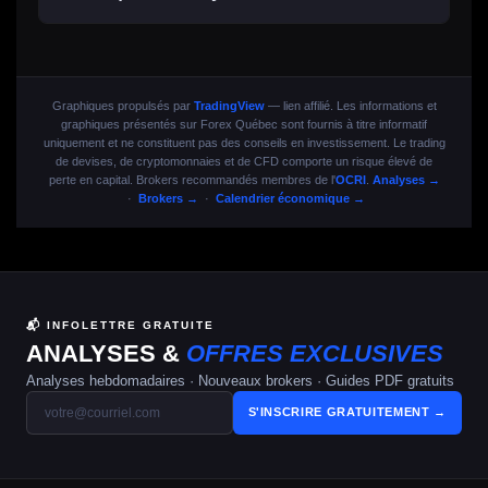
Graphiques propulsés par
TradingView
— lien affilié. Les informations et
graphiques présentés sur Forex Québec sont fournis à titre informatif
uniquement et ne constituent pas des conseils en investissement. Le trading
de devises, de cryptomonnaies et de CFD comporte un risque élevé de
perte en capital. Brokers recommandés membres de l'
OCRI
.
Analyses →
·
Brokers →
·
Calendrier économique →
📬 INFOLETTRE GRATUITE
ANALYSES &
OFFRES EXCLUSIVES
Analyses hebdomadaires · Nouveaux brokers · Guides PDF gratuits
S'INSCRIRE GRATUITEMENT →