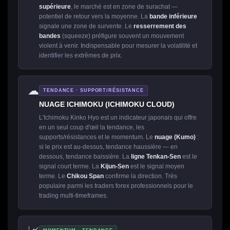
supérieure
, le marché est en zone de surachat —
potentiel de retour vers la moyenne. La
bande inférieure
signale une zone de survente. Le
resserrement des
bandes
(squeeze) préfigure souvent un mouvement
violent à venir. Indispensable pour mesurer la volatilité et
identifier les extrêmes de prix.
☁
TENDANCE · SUPPORT/RÉSISTANCE
NUAGE ICHIMOKU (ICHIMOKU CLOUD)
L'Ichimoku Kinko Hyo est un indicateur japonais qui offre
en un seul coup d'œil la tendance, les
supports/résistances et le momentum. Le
nuage (Kumo)
:
si le prix est au-dessus, tendance haussière — en
dessous, tendance baissière. La
ligne Tenkan-Sen
est le
signal court terme. La
Kijun-Sen
est le signal moyen
terme. Le
Chikou Span
confirme la direction. Très
populaire parmi les traders forex professionnels pour le
trading multi-timeframes.