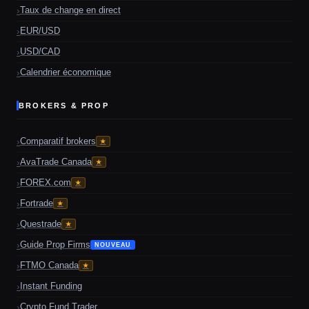
Taux de change en direct
EUR/USD
USD/CAD
Calendrier économique
BROKERS & PROP
Comparatif brokers
★
AvaTrade Canada
★
FOREX.com
★
Fortrade
★
Questrade
★
Guide Prop Firms
NOUVEAU
FTMO Canada
★
Instant Funding
Crypto Fund Trader