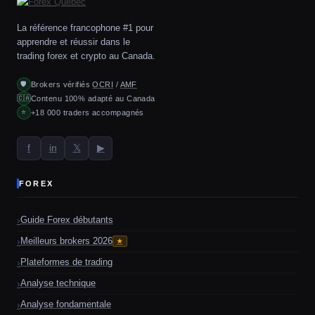
La référence francophone #1 pour
apprendre et réussir dans le
trading forex et crypto au Canada.
Brokers vérifiés
OCRI
/
AMF
🛡
Contenu 100% adapté au Canada
🇨🇦
+18 000 traders accompagnés
⭐
f
in
𝕏
▶
FOREX
Guide Forex débutants
Meilleurs brokers 2026
★
Plateformes de trading
Analyse technique
Analyse fondamentale