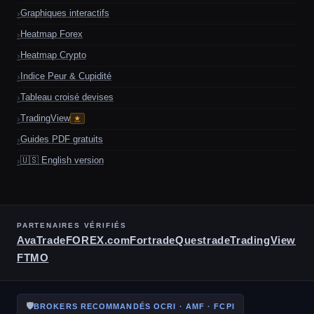
Graphiques interactifs
Heatmap Forex
Heatmap Crypto
Indice Peur & Cupidité
Tableau croisé devises
TradingView
★
Guides PDF gratuits
🇺🇸 English version
PARTENAIRES VÉRIFIÉS
AvaTrade
FOREX.com
Fortrade
Questrade
TradingView
FTMO
🛡
BROKERS RECOMMANDÉS OCRI · AMF · FCPI