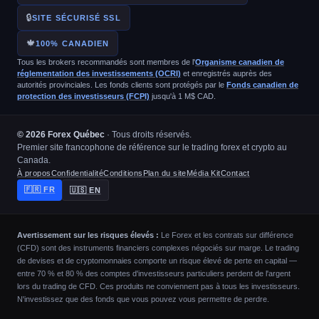
🔒
SITE SÉCURISÉ SSL
🍁
100% CANADIEN
Tous les brokers recommandés sont membres de l'
Organisme canadien de
réglementation des investissements (OCRI)
et enregistrés auprès des
autorités provinciales. Les fonds clients sont protégés par le
Fonds canadien de
protection des investisseurs (FCPI)
jusqu'à 1 M$ CAD.
© 2026 Forex Québec
· Tous droits réservés.
Premier site francophone de référence sur le trading forex et crypto au
Canada.
À propos
Confidentialité
Conditions
Plan du site
Média Kit
Contact
🇫🇷 FR
🇺🇸 EN
Avertissement sur les risques élevés :
Le Forex et les contrats sur différence
(CFD) sont des instruments financiers complexes négociés sur marge. Le trading
de devises et de cryptomonnaies comporte un risque élevé de perte en capital —
entre 70 % et 80 % des comptes d'investisseurs particuliers perdent de l'argent
lors du trading de CFD. Ces produits ne conviennent pas à tous les investisseurs.
N'investissez que des fonds que vous pouvez vous permettre de perdre.