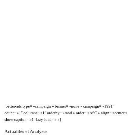
[better-ads type= »campaign » banner= »none » campaign= »1991″
count= »1″ columns= »1″ orderby= »rand » order= »ASC » align= »center »
show-caption= »1″ lazy-load= » »]
Actualités et Analyses