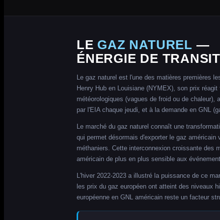
LE
GAZ NATUREL
—
ÉNERGIE DE TRANSI
Le gaz naturel est l'une des matières premières le
Énergies
par TradingView
Henry Hub en Louisiane (NYMEX), son prix réagit 
météorologiques (vagues de froid ou de chaleur),
par l'EIA chaque jeudi, et à la demande en GNL (gaz
Le marché du gaz naturel connaît une transformat
qui permet désormais d'exporter le gaz américain ve
méthaniers. Cette interconnexion croissante des m
américain de plus en plus sensible aux événement
L'hiver 2022-2023 a illustré la puissance de ce mar
les prix du gaz européen ont atteint des niveaux 
européenne en GNL américain reste un facteur stru