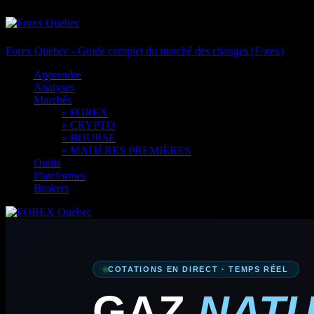
Forex Quebec - Guide complet du marché des changes (Forex)
Apprendre
Analyses
Marchés
» FOREX
» CRYPTO
» BOURSE
» MATIÈRES PREMIÈRES
Outils
Plateformes
Brokers
COTATIONS EN DIRECT · TEMPS RÉEL
GAZ
NAT