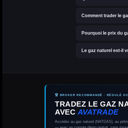
Comment trader le ga
Pourquoi le prix du ga
Le gaz naturel est-il 
🏆 BROKER RECOMMANDÉ · RÉGULÉ O
TRADEZ LE GAZ N
AVEC
AVATRADE
Accédez au gaz naturel (NATGAS), au pétrol
— avec un compte démo gratuit, sans risque