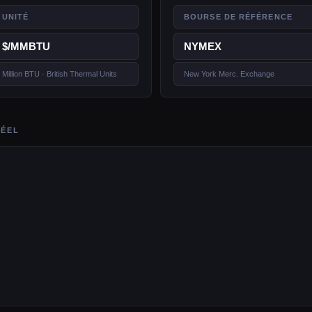
UNITÉ
BOURSE DE RÉFÉRENCE
$/MMBTU
NYMEX
Million BTU · British Thermal Units
New York Merc. Exchange
RÉEL