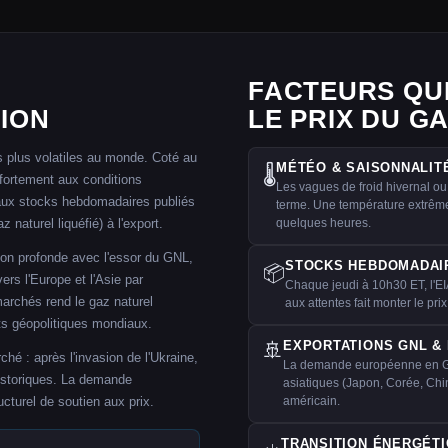
FACTEURS QU
TION
LE PRIX DU G
s plus volatiles au monde. Coté au
MÉTÉO & SAISONNALIT
🌡️
fortement aux conditions
Les vagues de froid hivernal ou 
 aux stocks hebdomadaires publiés
terme. Une température extrême
 naturel liquéfié) à l'export.
quelques heures.
ion profonde avec l'essor du GNL,
STOCKS HEBDOMADAI
📦
rs l'Europe et l'Asie par
Chaque jeudi à 10h30 ET, l'EIA
archés rend le gaz naturel
aux attentes fait monter le prix,
s géopolitiques mondiaux.
EXPORTATIONS GNL &
🚢
ché : après l'invasion de l'Ukraine,
La demande européenne en GN
historiques. La demande
asiatiques (Japon, Corée, Chi
cturel de soutien aux prix.
américain.
TRANSITION ÉNERGÉT