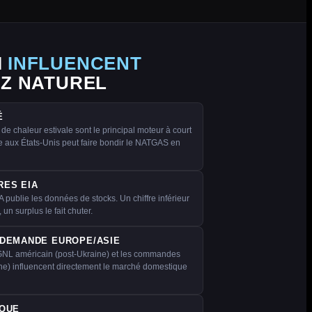
I
INFLUENCENT
AZ NATUREL
É
de chaleur estivale sont le principal moteur à court
 aux États-Unis peut faire bondir le NATGAS en
RES EIA
 publie les données de stocks. Un chiffre inférieur
 un surplus le fait chuter.
 DEMANDE EUROPE/ASIE
L américain (post-Ukraine) et les commandes
ne) influencent directement le marché domestique
IQUE