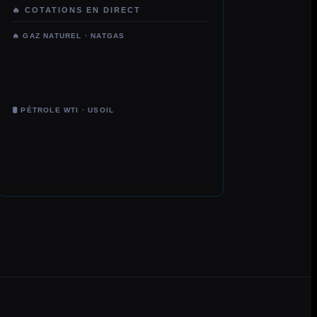
🔥 COTATIONS EN DIRECT
🔥 GAZ NATUREL · NATGAS
🛢️ PÉTROLE WTI · USOIL