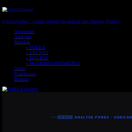
Forex Quebec - Guide complet du marché des changes (Forex)
Apprendre
Analyses
Marchés
» FOREX
» CRYPTO
» BOURSE
» MATIÈRES PREMIÈRES
Outils
Plateformes
Brokers
🇺🇸🇨🇦 ANALYSE FOREX · USD/CA