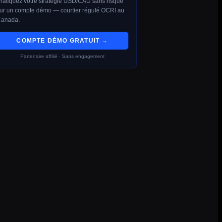
ratiquez votre stratégie USD/CAD sans risque
ur un compte démo — courtier régulé OCRI au
anada.
COMPTE DÉMO GRATUIT →
Partenaire affilié · Sans engagement