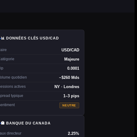
📊 DONNÉES CLÉS USD/CAD
USD/CAD
aire
Majeure
atégorie
0.0001
ip
~$260 Mds
olume quotidien
NY · Londres
essions actives
1–3 pips
pread typique
entiment
NEUTRE
🏦 BANQUE DU CANADA
2.25%
aux directeur